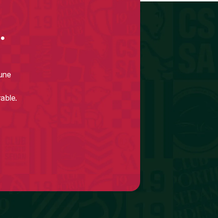
.
une
able.